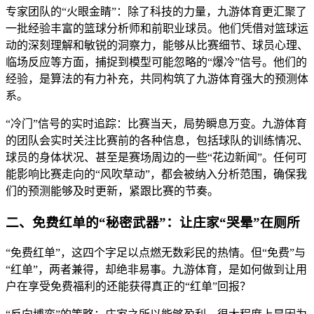
专家团队的“火眼金睛”：除了科技的力量，九游体育更汇聚了
一批经验丰富的篮球分析师和前职业球员。他们凭借对篮球运
动的深刻理解和敏锐的洞察力，能够从比赛细节、球员心理、
临场反应等方面，捕捉到模型可能忽略的“爆冷”信号。他们的
经验，是算法的有力补充，共同构筑了九游体育强大的预测体
系。
“冷门”信号的实时追踪：比赛当天，局势瞬息万变。九游体育
的团队会实时关注比赛前的各种信息，包括球队的训练情况、
球员的身体状况、甚至是赛场周边的一些“花边新闻”。任何可
能影响比赛走向的“风吹草动”，都会被纳入分析范围，确保我
们的预测能够及时更新，紧跟比赛的节奏。
二、免费红单的“秘密武器”：让庄家“哭晕”在厕所
“免费红单”，这四个字足以点燃无数彩民的热情。但“免费”与
“红单”，两者兼得，却绝非易事。九游体育，是如何做到让用
户在享受免费福利的还能获得真正的“红单”回报？