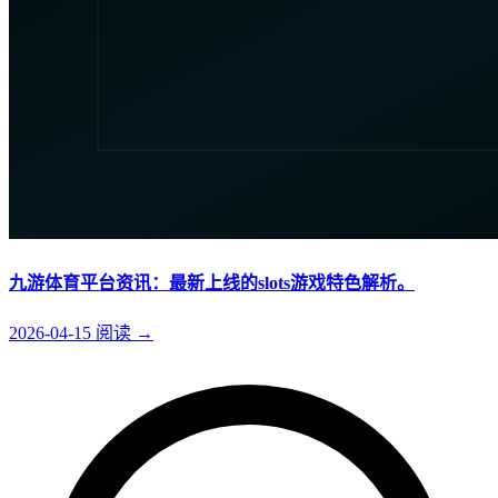
九游体育平台资讯：最新上线的slots游戏特色解析。
2026-04-15
阅读
→