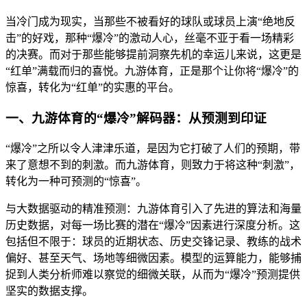
当冷门成为现实，当那些不被看好的球队或球员上演“绝地反
击”的好戏，那种“爆冷”的激动人心，丝毫不亚于看一场精彩
的决赛。而对于那些能够提前洞察先机的幸运儿来说，这更是
“红单”满载而归的喜悦。九游体育，正是那个让你将“爆冷”的
惊喜，转化为“红单”的实惠的平台。
一、九游体育的“爆冷”解码器：从预测到印证
“爆冷”之所以令人津津乐道，是因为它打破了人们的预期，带
来了意想不到的刺激。而九游体育，则致力于将这种“刺激”，
转化为一种可预测的“惊喜”。
与大数据驱动的精准预测：九游体育引入了先进的算法和海量
历史数据，对每一场比赛的潜在“爆冷”因素进行深度分析。这
包括但不限于：球员的近期状态、历史交锋记录、教练的战术
偏好、甚至天气、场地等细微因素。模型的运算能力，能够捕
捉到人类分析师难以察觉的细微关联，从而为“爆冷”预测提供
坚实的数据支撑。