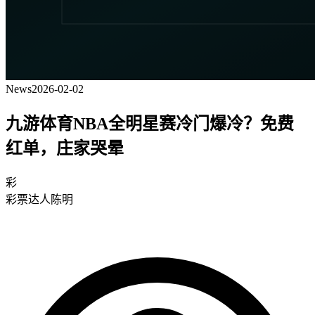
News
2026-02-02
九游体育NBA全明星赛冷门爆冷？免费
红单，庄家哭晕
彩
彩票达人陈明