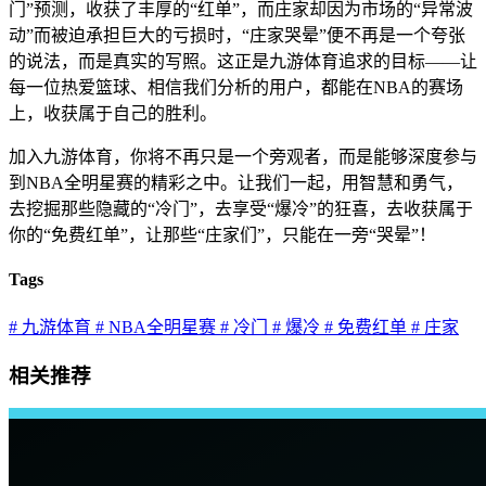
门”预测，收获了丰厚的“红单”，而庄家却因为市场的“异常波
动”而被迫承担巨大的亏损时，“庄家哭晕”便不再是一个夸张
的说法，而是真实的写照。这正是九游体育追求的目标——让
每一位热爱篮球、相信我们分析的用户，都能在NBA的赛场
上，收获属于自己的胜利。
加入九游体育，你将不再只是一个旁观者，而是能够深度参与
到NBA全明星赛的精彩之中。让我们一起，用智慧和勇气，
去挖掘那些隐藏的“冷门”，去享受“爆冷”的狂喜，去收获属于
你的“免费红单”，让那些“庄家们”，只能在一旁“哭晕”！
Tags
# 九游体育
# NBA全明星赛
# 冷门
# 爆冷
# 免费红单
# 庄家
相关推荐