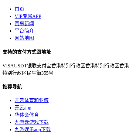
首页
VIP专属APP
赛事新闻
平台简介
网站地图
支持的支付方式跟地址
VISA
USDT
银联
支付宝
香港特别行政区香港特别行政区香港
特别行政区民生街355号
推荐导航
开云体育和亚博
开云app
华体会体育
九游云游戏下载
九游娱乐app下载