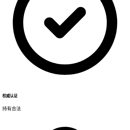
权威认证
持有合法