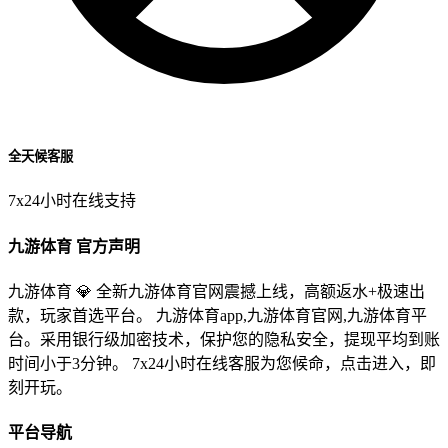
全天候客服
7x24小时在线支持
九游体育 官方声明
九游体育 💎 全新九游体育官网震撼上线，高额返水+极速出
款，玩家首选平台。 九游体育app,九游体育官网,九游体育平
台。采用银行级加密技术，保护您的隐私安全，提现平均到账
时间小于3分钟。 7x24小时在线客服为您候命，点击进入，即
刻开玩。
平台导航