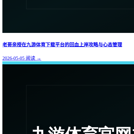
老哥亲授在九游体育下载平台的回血上岸攻略与心态管理
2026-05-05
阅读
→