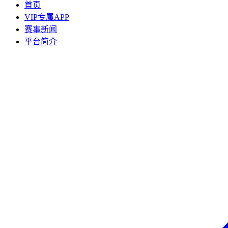
首页
VIP专属APP
赛事新闻
平台简介