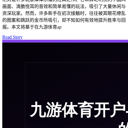
画面、清脆悦耳的音效和简单易懂的玩法，吸引了大量休闲与
资深玩家。然而，许多新手在初次接触时，往往被其眼花缭乱
的图案和跳跃的金币所吸引，却不知如何有效地提升胜率与回
报。本文将基于在九游体育ap
Read Story