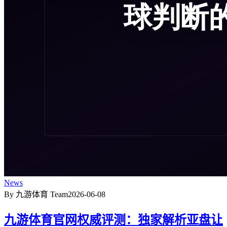
News
By 九游体育 Team
2026-06-08
九游体育官网权威评测：独家解析亚盘让