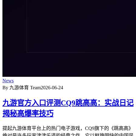
News
By 九游体育 Team
2026-06-24
九游官方入口评测CQ9跳高高：实战日记
揭秘高爆率技巧
提起九游体育平台上的热门电子游戏，CQ9旗下的《跳高高》
绝对是许多玩家津津乐道的经典之作。它以鲜艳明快的中国风