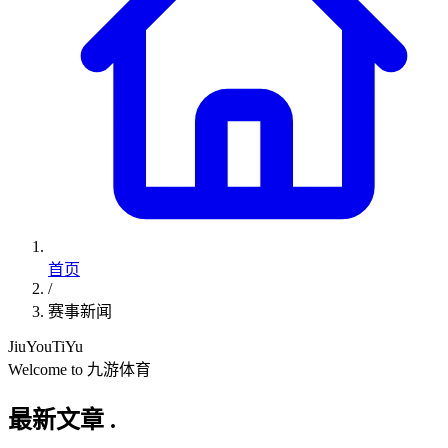
首页
/
赛事新闻
JiuYouTiYu
Welcome to 九游体育
最新文章
.