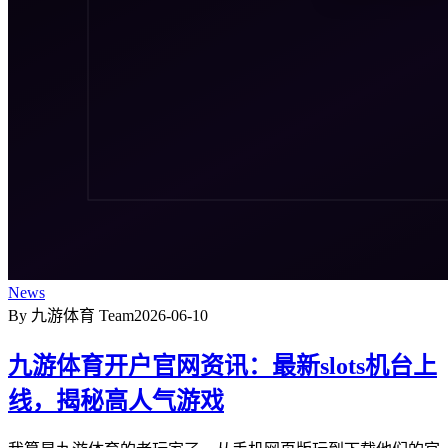
News
By 九游体育 Team
2026-06-10
九游体育开户官网资讯：最新slots机台上
线，揭秘高人气游戏