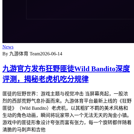
News
By 九游体育 Team
2026-06-14
九游官方发布狂野匪徒Wild Bandito深度
评测，揭秘老虎机吃分规律
匪徒的狂野世界：游戏主题与视觉冲击 当屏幕亮起，一股浓
烈的西部荒野气息扑面而来。九游体育平台最新上线的《狂野
匪徒》（Wild Bandito）老虎机，以其粗犷不羁的美术风格和
生动的角色动画，瞬间将玩家带入一个无法无天的淘金小镇。
游戏中的匪徒形象设计夸张而富有张力，每一个旋转都伴随着
清脆的马刺声和吉他