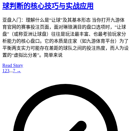
球判断的核心技巧与实战应用
亚盘入门：理解什么是“让球”及其基本形态 当你打开九游体
育官网的赛事投注页面，面对琳琅满目的盘口选项时，“让球
盘”（或称亚洲让球盘）往往是玩法最丰富、也最考验玩家分
析能力的核心盘口。它的本质是庄家（如九游体育平台）为了
平衡两支实力可能存在差距的球队之间的投注热度，而人为设
置的“虚拟比分差”。简单来说
Read Story
1
2
3
...
7
→