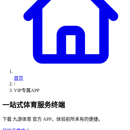
首页
/
VIP专属APP
一站式体育服务终端
下载 九游体育 官方 APP，体验前所未有的便捷。