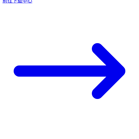
前往下载中心