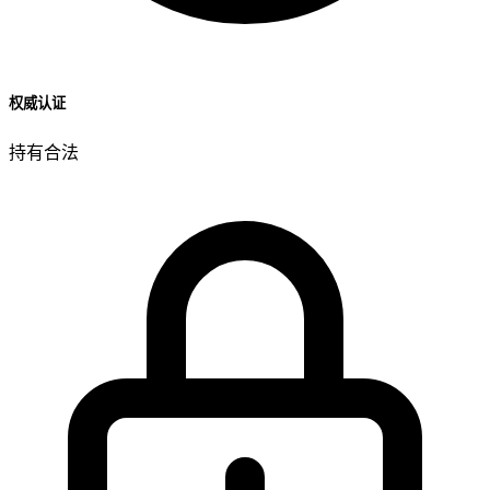
权威认证
持有合法