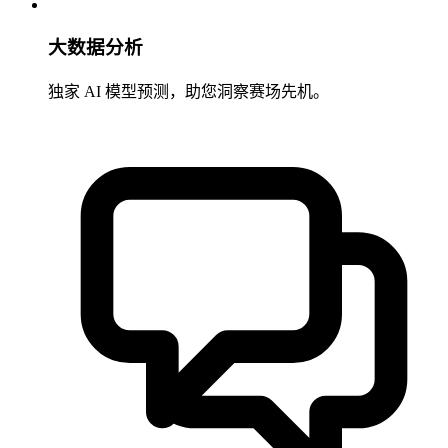
大数据分析
独家 AI 模型预测，助您洞察赛场先机。