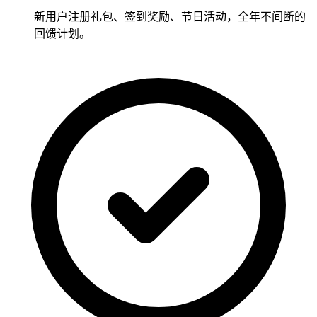
新用户注册礼包、签到奖励、节日活动，全年不间断的
回馈计划。