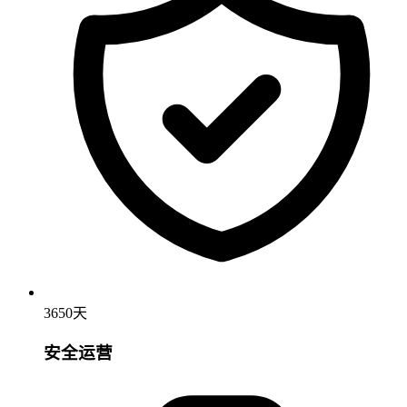
3650天
安全运营