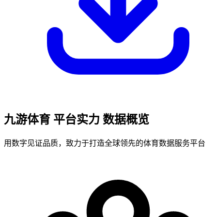
九游体育
平台实力
数据概览
用数字见证品质，致力于打造全球领先的体育数据服务平台