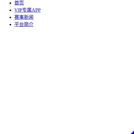
首页
VIP专属APP
赛事新闻
平台简介