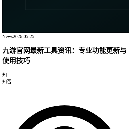
News
2026-05-25
九游官网最新工具资讯：专业功能更新与
使用技巧
知
知否