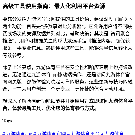
高级工具使用指南：最大化利用平台资源
要充分发挥九游体育官网提供的工具价值，建议深度了解以下
两个功能：首先是“多赛事对比分析器”，它允许用户将不同联
赛或场次的关键数据并列对比，辅助决策；其次是“资讯聚合
推送”，用户可根据关注的球队或选手定制推送内容，确保获
取第一手专业信息。熟练使用这些工具，能将海量信息转化为
有效参考。
除了上述亮点，九游体育平台在安全性和响应速度上也持续改
进。无论通过九游体育app移动端操作，还是访问九游体育官
网网页版，都能体验到稳定可靠的服务。这些更新与技巧的融
合，旨在为用户创造一个更专业、更便捷的体育互动环境。
想深入了解所有新功能细节并开始应用？
立即访问九游体育平
台，体验最新工具，优化您的体育参与方式。
Tags
# 九游体育app
# 九游体育官网
# 九游体育平台
# 九游体育