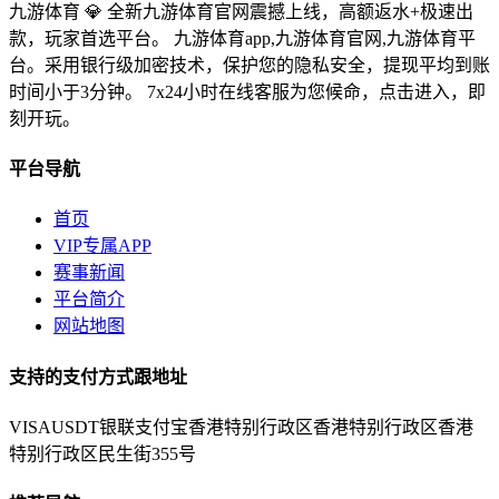
九游体育 💎 全新九游体育官网震撼上线，高额返水+极速出
款，玩家首选平台。 九游体育app,九游体育官网,九游体育平
台。采用银行级加密技术，保护您的隐私安全，提现平均到账
时间小于3分钟。 7x24小时在线客服为您候命，点击进入，即
刻开玩。
平台导航
首页
VIP专属APP
赛事新闻
平台简介
网站地图
支持的支付方式跟地址
VISA
USDT
银联
支付宝
香港特别行政区香港特别行政区香港
特别行政区民生街355号