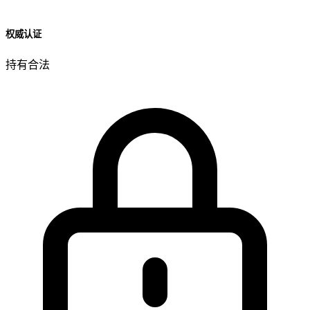
权威认证
持有合法