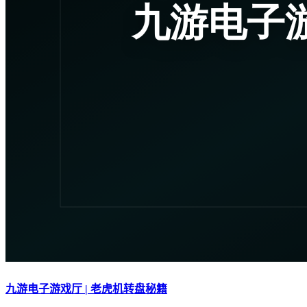
九游电子游戏厅 | 老虎机转盘秘籍