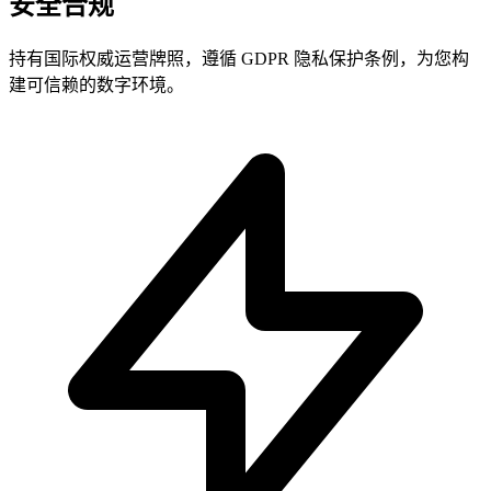
安全合规
持有国际权威运营牌照，遵循 GDPR 隐私保护条例，为您构
建可信赖的数字环境。