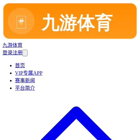
九游体育
登录
注册
首页
VIP专属APP
赛事新闻
平台简介