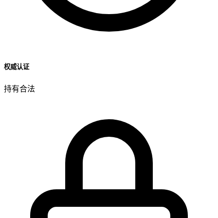
权威认证
持有合法