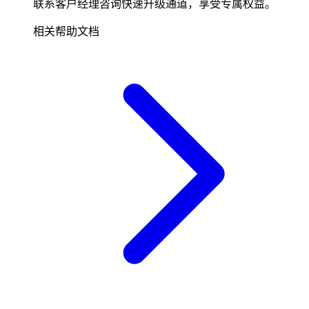
联系客户经理咨询快速升级通道，享受专属权益。
相关帮助文档