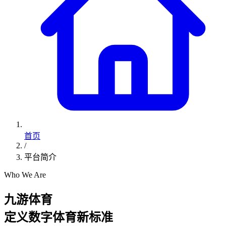
首页
/
平台简介
Who We Are
九游体育
定义数字体育新标准